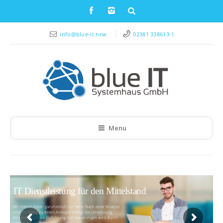
info@blue-it.nrw
02381 338613-1
Menu
IT Dienstleistung für den Mittelstand
Wir stehen Ihnen ganzheitlich zur Seite: Nach einer Analyse
und Beratung zu Ihrem Anliegen erfolgt die Umsetzung.
Eine reibungslose Einführung von Neuerungen wird durch
unsere Schulungen ergänzt.